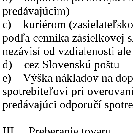
predávajúcim)
c) kuriérom (zasielateľsko
podľa cenníka zásielkovej s
nezávisí od vzdialenosti al
d) cez Slovenskú poštu
e) Výška nákladov na dop
spotrebiteľovi pri overovan
predávajúci odporučí spotre
III. Preberanie tovaru