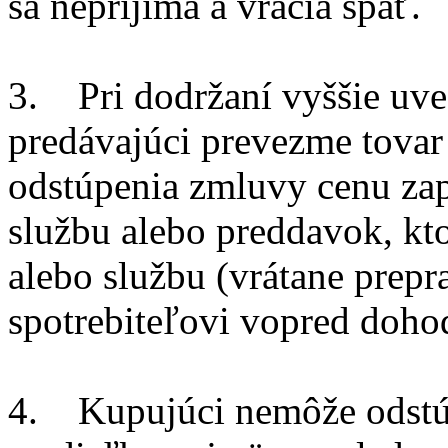
sa neprijíma a vracia späť.
3. Pri dodržaní vyššie uve
predávajúci prevezme tovar
odstúpenia zmluvy cenu zap
službu alebo preddavok, kto
alebo službu (vrátane prepr
spotrebiteľovi vopred doh
4. Kupujúci nemôže odstúp