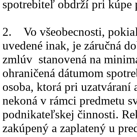
spotrebiteľ obdrží pri kúpe
2. Vo všeobecnosti, pokiaľ 
uvedené inak, je záručná do
zmlúv stanovená na minimá
ohraničená dátumom spotre
osoba, ktorá pri uzatváraní
nekoná v rámci predmetu sv
podnikateľskej činnosti. R
zakúpený a zaplatený u pred