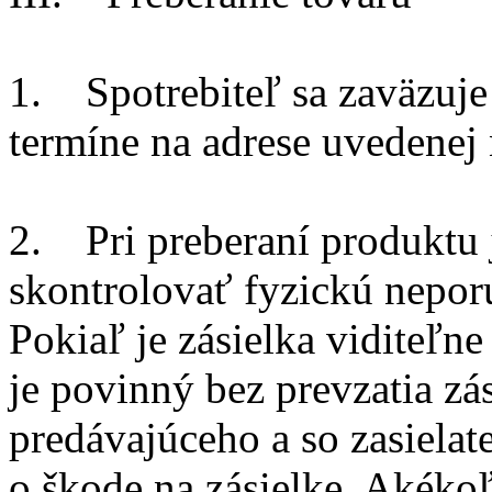
1. Spotrebiteľ sa zaväzuje
termíne na adrese uvedenej
2. Pri preberaní produktu 
skontrolovať fyzickú nepor
Pokiaľ je zásielka viditeľne
je povinný bez prevzatia zá
predávajúceho a so zasiela
o škode na zásielke. Akéko