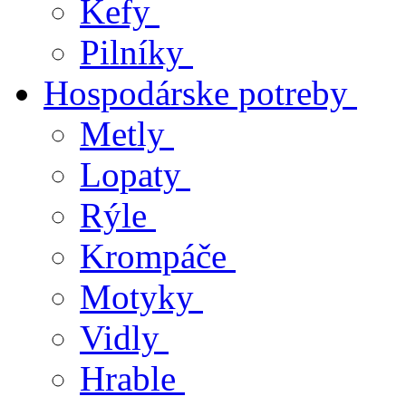
Kefy
Pilníky
Hospodárske potreby
Metly
Lopaty
Rýle
Krompáče
Motyky
Vidly
Hrable