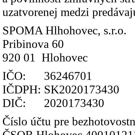
uzatvorenej medzi predávaj
SPOMA Hlhohovec, s.r.o.
Pribinova 60
920 01 Hlohovec
IČO: 36246701
IČDPH: SK2020173430
DIČ: 2020173430
Číslo účtu pre bezhotovostn
ČSOB Hlohovec 40010121