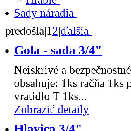
Sady náradia
predošlá
|
1
2
|
ďalšia
Gola - sada 3/4"
Neiskrivé a bezpečnostné
obsahuje: 1ks račňa 1ks
vratidlo T 1ks...
Zobraziť detaily
Hlavica 3/4"